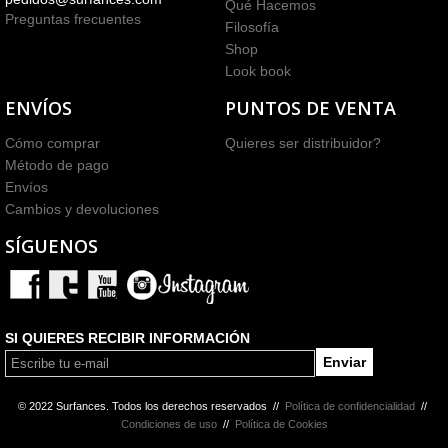
Qué Hacemos
Preguntas frecuentes
Filosofía
Shop
Look book
ENVÍOS
PUNTOS DE VENTA
Cómo comprar
Quieres ser distribuidor?
Método de pago
Envíos
Cambios y devoluciones
SÍGUENOS
SI QUIERES RECIBIR INFORMACIÓN
© 2022 Surfances. Todos los derechos reservados
//
Política de confidencialidad
//
Condiciones de uso
//
Política de Cookies