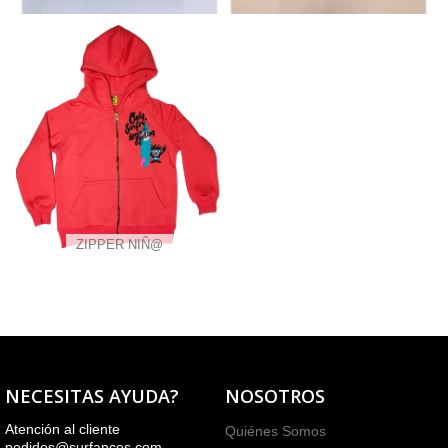
ZIPPER NIÑ@
NECESITAS AYUDA?
NOSOTROS
Atención al cliente
Quiénes Somos
pedidos@surfances.com